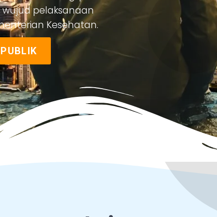
tu wujud pelaksanaan
ementerian Kesehatan.
 PUBLIK