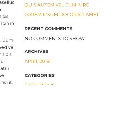
asellus
QUIS AUTEM VEL EUM IURE
a
LOREM IPSUM DOLOR SIT AMET
 dis
roin in
RECENT COMMENTS
NO COMMENTS TO SHOW.
eu. Cum
Sed vel
ARCHIVES
is dis
eu.
APRIL 2019
uatur
ue
CATEGORIES
is ut,
CATEGORY #1
nde
CATEGORY #2
ipsa
SEARCH PRODUCTS
 nec
SEARCH
ibus
FOR:
andae