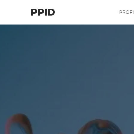
Skip
PPID
to
PROFI
the
content