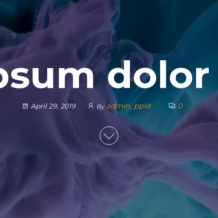
psum dolor 
admin_ppid
0
April 29, 2019
By