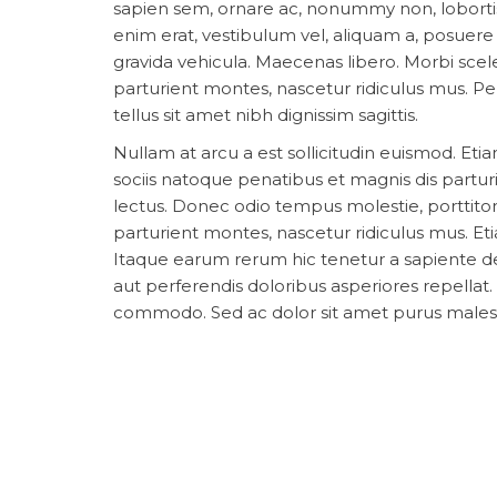
sapien sem, ornare ac, nonummy non, loborti
enim erat, vestibulum vel, aliquam a, posuere
gravida vehicula. Maecenas libero. Morbi scel
parturient montes, nascetur ridiculus mus. Pel
tellus sit amet nibh dignissim sagittis.
Nullam at arcu a est sollicitudin euismod. Etia
sociis natoque penatibus et magnis dis partur
lectus. Donec odio tempus molestie, porttitor 
parturient montes, nascetur ridiculus mus. Etia
Itaque earum rerum hic tenetur a sapiente del
aut perferendis doloribus asperiores repellat.
commodo. Sed ac dolor sit amet purus malesu
dictum at dui. Aliquam erat volutpat. Phasellu
omnis iste natus error sit voluptatem accus
quae ab illo inventore veritatis et quasi archi
Aenean fermentum risus id tortor. Nullam feugia
bibendum odio risus sit amet ante. Sed elit d
autem quibusdam et aut officiis debitis aut 