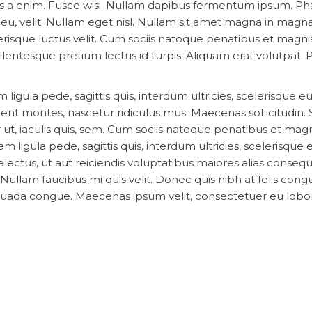
s a enim. Fusce wisi. Nullam dapibus fermentum ipsum. Ph
 eu, velit. Nullam eget nisl. Nullam sit amet magna in magn
erisque luctus velit. Cum sociis natoque penatibus et magnis
lentesque pretium lectus id turpis. Aliquam erat volutpat. P
m ligula pede, sagittis quis, interdum ultricies, scelerisque 
ient montes, nascetur ridiculus mus. Maecenas sollicitudin. 
ut, iaculis quis, sem. Cum sociis natoque penatibus et magn
m ligula pede, sagittis quis, interdum ultricies, scelerisque 
ectus, ut aut reiciendis voluptatibus maiores alias conseq
 Nullam faucibus mi quis velit. Donec quis nibh at felis cong
ada congue. Maecenas ipsum velit, consectetuer eu lobort
s et lorem id felis nonummy placerat. Sed ut perspiciatis u
antium doloremque laudantium, totam rem aperiam, eaque 
tecto beatae vitae dicta sunt explicabo.
t, turpis at pulvinar vulputate, erat libero tristique tellus,
ui, pellentesque a, faucibus vel, interdum nec, diam. Tempor
rerum necessitatibus saepe eveniet ut et voluptates repudi