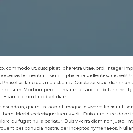
to, commodo ut, suscipit at, pharetra vitae, orci. Integer im
 Maecenas fermentum, sem in pharetra pellentesque, velit tu
. Phasellus faucibus molestie nisl. Curabitur vitae diam non
m ipsum. Morbi imperdiet, mauris ac auctor dictum, nisl lig
us. Etiam dictum tincidunt diam.
alesuada in, quam. In laoreet, magna id viverra tincidunt, s
ibero. Morbi scelerisque luctus velit. Duis aute irure dolor i
lore eu fugiat nulla pariatur. Duis viverra diam non justo. In
a torquent per conubia nostra, per inceptos hymenaeos. Null