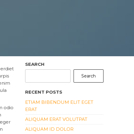
SEARCH
perdiet
rpis
Search
 enim
ula
RECENT POSTS
ETIAM BIBENDUM ELIT EGET
em odio
ERAT
n
ALIQUAM ERAT VOLUTPAT
teger
am
ALIQUAM ID DOLOR